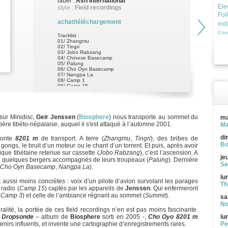
label :
Ash International
Ele
style :
Field recordings
Fol
achat/téléchargement
ind
Cove
Tracklist :
01/ Zhangmu
02/ Tingri
03/ Jobo Rabzang
04/ Chinese Basecamp
05/ Palung
06/ Cho Oyn Basecamp
07/ Nangpa La
08/ Camp 1
09/ Camp 15
10/ Camp 2
11/ Camp 3
12/ Summit
sur Minidisc,
Geir Jenssen
(
Biosphere
) nous transporte au sommet du
ma
ière tibéto-népalaise, auquel il s'est attaqué à l’automne 2001.
Ma
di
onte
8201 m
de transport. A terre (
Zhangmu
,
Tingri
), des bribes de
Bo
 gongs, le bruit d’un moteur ou le chant d’un torrent. Et puis, après avoir
ue tibétaine retenue sur cassette (
Jobo
Rabzang
), c’est l’ascension. A
je
e quelques bergers accompagnés de leurs troupeaux (
Palung
). Dernière
Se
Cho Oyn Basecamp
,
Nangpa La
).
lu
t aussi moins concrètes : voix d’un pilote d’avion survolant les parages
Th
 radio (
Camp 15
) captés par les appareils de
Jenssen
. Qui enfermeront
(
Camp 3
) et celle de l’ambiance régnant au sommet (
Summit
).
sa
No
alité, la portée de ces field recordings n’en est pas moins fascinante.
e
Dropsonde
– album de
Biosphere
sorti en 2005 -,
Cho Oyo 8201 m
lu
rs influents, et invente une cartographie d’enregistrements rares.
Pe