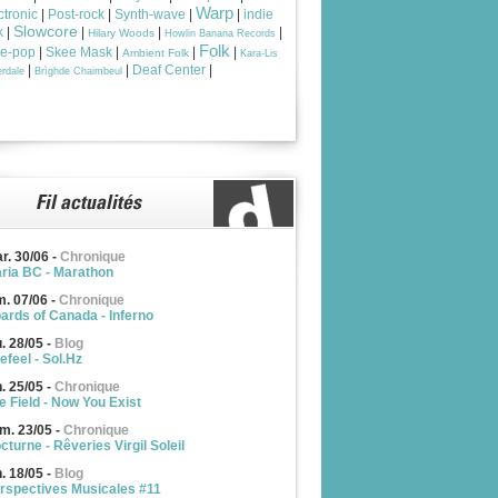
Warp
ctronic
|
Post-rock
|
Synth-wave
|
|
indie
Slowcore
k
|
|
|
|
Hilary Woods
Howlin Banana Records
Folk
ie-pop
|
Skee Mask
|
|
|
Ambient Folk
Kara-Lis
|
|
Deaf Center
|
rdale
Brìghde Chaimbeul
r. 30/06
-
Chronique
ria BC - Marathon
m. 07/06
-
Chronique
ards of Canada - Inferno
u. 28/05
-
Blog
efeel - Sol.Hz
n. 25/05
-
Chronique
e Field - Now You Exist
m. 23/05
-
Chronique
cturne - Rêveries Virgil Soleil
n. 18/05
-
Blog
rspectives Musicales #11