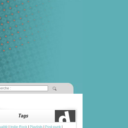
ualité
|
Indie-Rock
|
Playlists
|
Post-punk
|