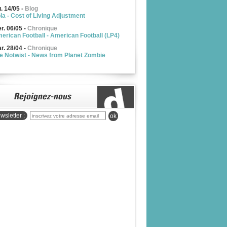
u. 14/05
-
Blog
la - Cost of Living Adjustment
r. 06/05
-
Chronique
erican Football - American Football (LP4)
r. 28/04
-
Chronique
e Notwist - News from Planet Zombie
wsletter :
ok