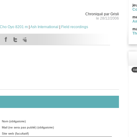
je
Co
Chroniqué par Grisli
me
le 28/12/2006
Am
Cho Oyo 8201 m
|
Ash International
|
Field recordings
ma
Th
ne
Nom (obligatoire)
Mail (ne sera pas publié) (obligatoire)
Site web (facultatif)