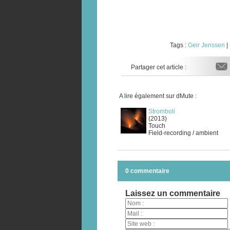
Tags :
Geir Jenssen
|
Partager cet article :
A lire également sur dMute :
Stromboli
(2013)
Touch
Field-recording / ambient
0 commentaire
Laissez un commentaire