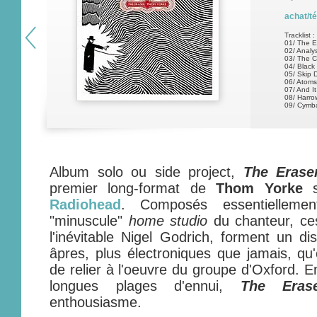
achat/t
Tracklist :
01/ The E
02/ Analy
03/ The C
04/ Blac
05/ Skip 
06/ Atoms
07/ And It
08/ Harro
09/ Cymb
Album solo ou side project,
The Erase
premier long-format de
Thom Yorke
s
Radiohead
. Composés essentielleme
"minuscule"
home studio
du chanteur, ces
l'inévitable Nigel Godrich, forment un di
âpres, plus électroniques que jamais, q
de relier à l'oeuvre du groupe d'Oxford. E
longues plages d'ennui,
The Eras
enthousiasme.