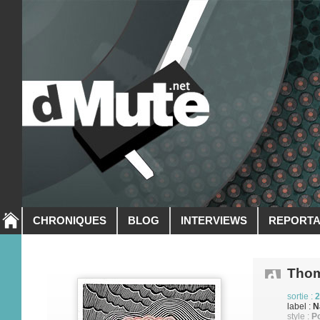
CHRONIQUES
BLOG
INTERVIEWS
REPORT
Thom
sortie :
2
label :
N
style :
Po