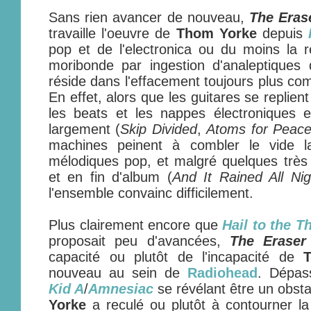
Sans rien avancer de nouveau,
The Eras
travaille l'oeuvre de
Thom Yorke
depuis
pop et de l'electronica ou du moins la 
moribonde par ingestion d'analeptiques di
réside dans l'effacement toujours plus com
En effet, alors que les guitares se replient
les beats et les nappes électroniques e
largement (
Skip Divided
,
Atoms for Peac
machines peinent à combler le vide l
mélodiques pop, et malgré quelques très 
et en fin d'album (
And It Rained All Nig
l'ensemble convainc difficilement.
Plus clairement encore que
Hail to the Th
proposait peu d'avancées,
The Eraser
capacité ou plutôt de l'incapacité de
nouveau au sein de
Radiohead
. Dépass
Kid A
/
Amnesiac
se révélant être un obsta
Yorke
a reculé ou plutôt à contourner la 