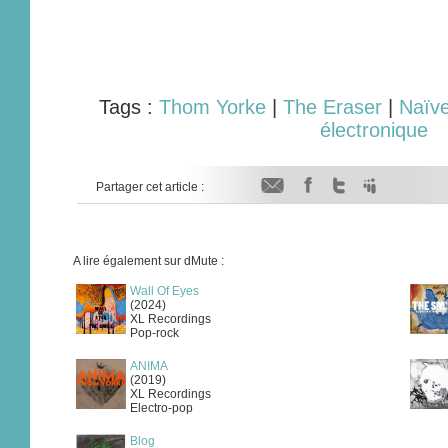
Tags :
Thom Yorke
|
The Eraser
|
Naïv
électronique
Partager cet article :
A lire également sur dMute :
Wall Of Eyes
(2024)
XL Recordings
Pop-rock
ANIMA
(2019)
XL Recordings
Electro-pop
Blog