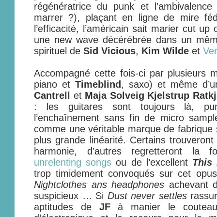
régénératrice du punk et l’ambivalenc
marrer ?), plaçant en ligne de mire fédér
l’efficacité, l’américain sait marier cut 
une new wave décérébrée dans un même 
spirituel de
Sid Vicious
,
Kim Wilde
et
Ve
Accompagné cette fois-ci par plusieurs m
piano et
Timeblind
, saxo) et même d’un
Cantrell
et
Maja Solveig Kjelstrup Ratkj
: les guitares sont toujours là, p
l’enchaînement sans fin de micro sample
comme une véritable marque de fabrique s’
plus grande linéarité. Certains trouveron
harmonie, d’autres regretteront la f
unrelenting songs
ou de l’excellent
This 
trop timidement convoqués sur cet opus,
Nightclothes ans headphones
achevant dé
suspicieux … Si
Dust never settles
rassur
aptitudes de
JF
à manier le couteau 