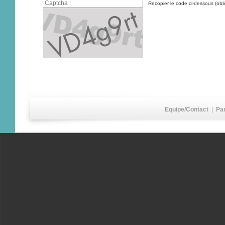
Recopier le code ci-dessous (obli
Equipe/Contact
|
Pa