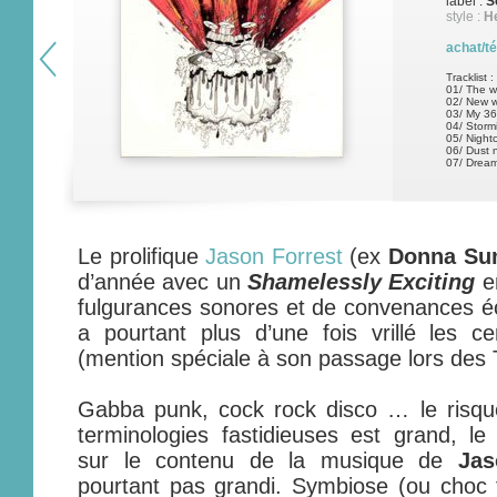
label :
S
style :
H
achat/t
Tracklist :
01/ The wa
02/ New w
03/ My 36
04/ Storm
05/ Night
06/ Dust n
07/ Dream
Le prolifique
Jason Forrest
(ex
Donna S
d’année avec un
Shamelessly Exciting
en
fulgurances sonores et de convenances écu
a pourtant plus d’une fois vrillé les c
(mention spéciale à son passage lors des
Gabba punk, cock rock disco … le risq
terminologies fastidieuses est grand, le 
sur le contenu de la musique de
Jas
pourtant pas grandi. Symbiose (ou choc f