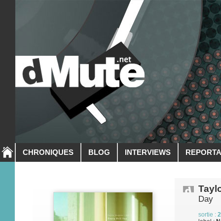
CHRONIQUES
BLOG
INTERVIEWS
REPORT
Tayl
Day
sortie :
2