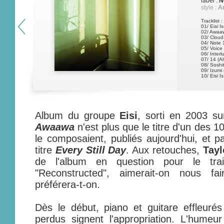
label :
N
style :
A
Tracklist :
01/ Eisi Is
02/ Awaa
03/ Cloud,
04/ Note 1
05/ Voice 
06/ Interl
07/ 14 (Al
08/ Soshit
09/ Izumi 
10/ Eisi I
Album du groupe
Eisi
, sorti en 2003 su
Awaawa
n'est plus que le titre d'un des 
le composaient, publiés aujourd'hui, et p
titre
Every Still Day
. Aux retouches,
Tayl
de l'album en question pour le trai
"Reconstructed", aimerait-on nous fa
préférera-t-on.
Dès le début, piano et guitare effleuré
perdus signent l'appropriation. L'hum