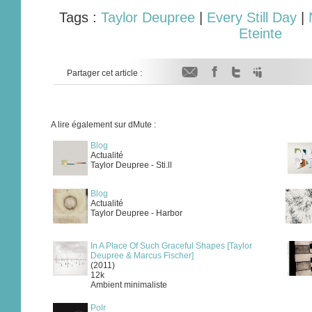
Tags :
Taylor Deupree
|
Every Still Day
|
Eteinte
Partager cet article :
A lire également sur dMute :
Blog
Actualité
Taylor Deupree - Sti.ll
Blog
Actualité
Taylor Deupree - Harbor
In A Place Of Such Graceful Shapes [Taylor
Deupree & Marcus Fischer]
(2011)
12k
Ambient minimaliste
Polr