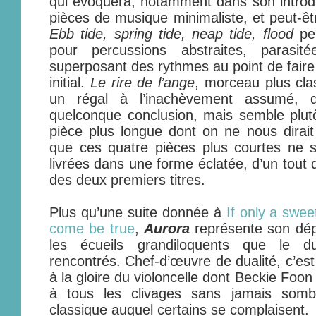
qui évoquera, notamment dans son introdu
pièces de musique minimaliste, et peut-êtr
Ebb tide, spring tide, neap tide, flood
peu
pour percussions abstraites, parasit
superposant des rythmes au point de faire
initial.
Le rire de l’ange
, morceau plus cla
un régal à l’inachèvement assumé, q
quelconque conclusion, mais semble plutô
pièce plus longue dont on ne nous dirait
que ces quatre pièces plus courtes ne so
livrées dans une forme éclatée, d’un tout 
des deux premiers titres.
Plus qu’une suite donnée à
If only a swee
come be true
,
Aurora
représente son dép
les écueils grandiloquents que le 
rencontrés. Chef-d’œuvre de dualité, c’es
à la gloire du violoncelle dont Beckie Foo
à tous les clivages sans jamais somb
classique auquel certains se complaisent.