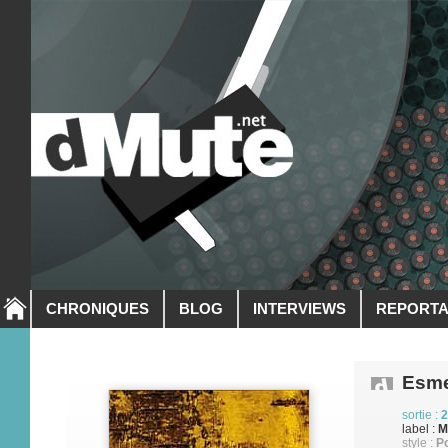
CHRONIQUES
BLOG
INTERVIEWS
REPORT
Esme
sortie :
2
label :
M
style :
P