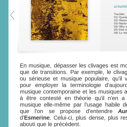
achat/t
Tracklist :
01/ Quelq
02/ Histo
03/ Mado
04/ Why s
05/ Ebb ti
06/ Le rir
En musique, dépasser les clivages est moi
que de transitions. Par exemple, le cliv
ou sérieuse et musique populaire, qu’il v
pour employer la terminologie d’aujourd
musique contemporaine et les musiques a
à être contesté en théorie qu’il n’en 
musique elle-même par l’usage habile des
que l’on se propose d’entendre
Au
d’
Esmerine
. Celui-ci, plus dense, plus r
abouti que le précédent.