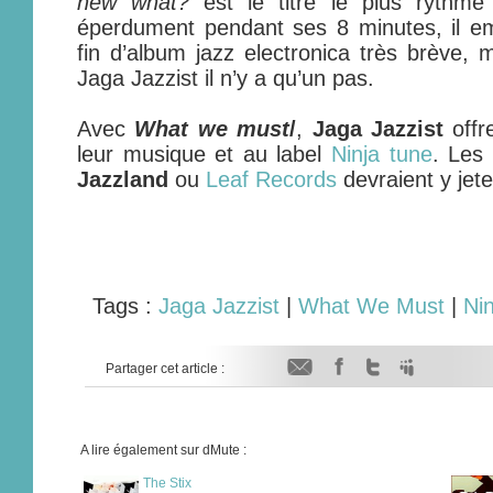
new what?
est le titre le plus rythmé 
éperdument pendant ses 8 minutes, il em
fin d’album jazz electronica très brève,
Jaga Jazzist il n’y a qu’un pas.
Avec
What we must
/
,
Jaga Jazzist
offr
leur musique et au label
Ninja tune
. Les
Jazzland
ou
Leaf Records
devraient y jete
Tags :
Jaga Jazzist
|
What We Must
|
Ni
Partager cet article :
A lire également sur dMute :
The Stix