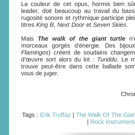
La couleur de cet opus, hormis bien sûr
leader, doit beaucoup au travail du bassi
rugosité sonore et rythmique participe ple
titres
King B
,
Next Door
et
Seven Skies
.
Mais
The walk of the giant turtle
n’e
morceaux gorgés d’énergie. Des bijou
Flamingos
) créent de soudains changem
d’œuvre sort alors du lot :
Turiddu
. Le m
trouve peut-être dans cette ballade so
vous de juger.
Chro
Tags :
Erik Truffaz
|
The Walk Of The Giant
|
Rock instrument