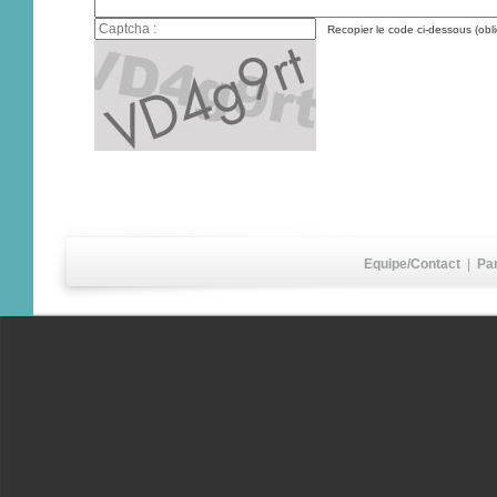
Recopier le code ci-dessous (obli
Equipe/Contact
|
Pa