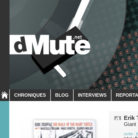
CHRONIQUES
BLOG
INTERVIEWS
REPORT
Erik 
Giant 
sortie :
2