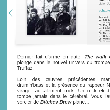
label :
B
style :
Ja
achat/t
Tracklist :
01/ Scody
02/ Scody 
03/ King 
04/ Flami
05/ Turid
06/ Next 
07/ Belle 
08/ Wilfri
09/ Seven
10/ The wa
Dernier fait d’arme en date,
The walk o
plonge dans le nouvel univers du trompet
Truffaz.
Loin des œuvres précédentes marqu
drum’n’bass et la présence du rappeur N
virage radicalement rock. Un rock élect
tombe jamais dans le cérébral. Vous l’a
sorcier de
Bitches Brew
plane…