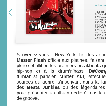
achat/t
Tracklist :
01/ Intro
02/ Pump
03/ Hypno
04/ Give I
05/ Funk
06/ Dark 
07/ Open
08/ The G
09/ Feel T
10/ Real 
11/ Starti
12/ Soul
13/ I Love
Souvenez-vous : New York, fin des ann
Master Flash
officie aux platines, faisan
pleine ébullition les premiers breakbeats 
hip-hop et à la drum’n’bass.
D#Com
turntablist parisien
Mister Aul
, effectu
sources du genre, s'inscrivant dans la li
des
Beats Junkies
ou des légendaire
pour présenter un album dédié à tous les 
de groove.