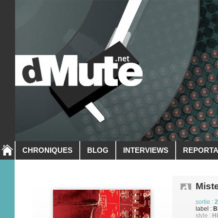
CHRONIQUES
BLOG
INTERVIEWS
REPORT
Miste
sortie :
2
label :
B
style :
Hi