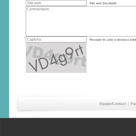
Site web (facultatif)
Recopier le code ci-dessous (obli
Equipe/Contact
|
Pa