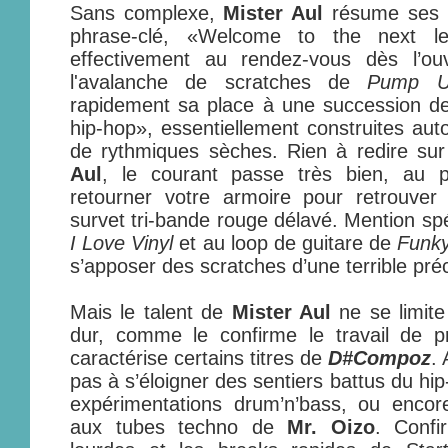
Sans complexe,
Mister Aul
résume ses 
phrase-clé, «Welcome to the next le
effectivement au rendez-vous dès l’ou
l'avalanche de scratches de
Pump U
rapidement sa place à une succession de
hip-hop», essentiellement construites au
de rythmiques sèches. Rien à redire sur 
Aul
, le courant passe très bien, au 
retourner votre armoire pour retrouver
survet tri-bande rouge délavé. Mention sp
I Love Vinyl
et au loop de guitare de
Funk
s’apposer des scratches d’une terrible préc
Mais le talent de
Mister Aul
ne se limite
dur, comme le confirme le travail de pr
caractérise certains titres de
D#Compoz
. 
pas à s’éloigner des sentiers battus du hip
expérimentations drum’n’bass, ou enco
aux tubes techno de
Mr. Oizo
. Confi