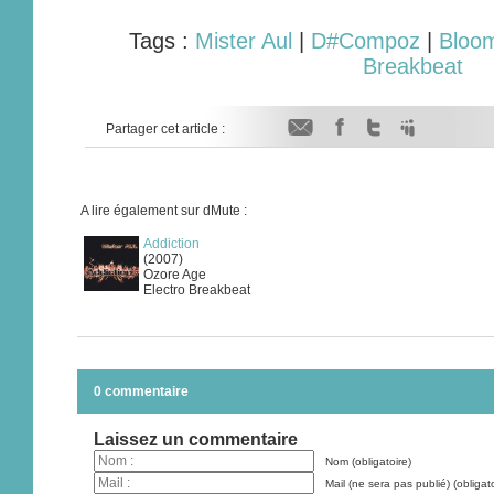
Tags :
Mister Aul
|
D#Compoz
|
Bloo
Breakbeat
Partager cet article :
A lire également sur dMute :
Addiction
(2007)
Ozore Age
Electro Breakbeat
0 commentaire
Laissez un commentaire
Nom (obligatoire)
Mail (ne sera pas publié) (obligato