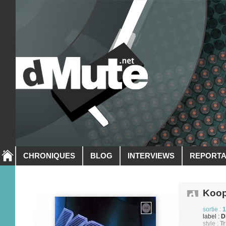
CHRONIQUES
BLOG
INTERVIEWS
REPORT
Koo
sortie :
1
label :
D
style :
Tr