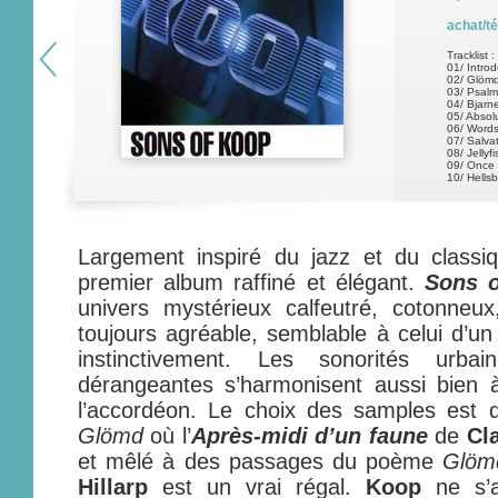
achat/t
Tracklist :
01/ Introd
02/ Glöm
03/ Psalm
04/ Bjarne
05/ Absol
06/ Words 
07/ Salva
08/ Jellyf
09/ Once 
10/ Hellsb
Largement inspiré du jazz et du class
premier album raffiné et élégant.
Sons 
univers mystérieux calfeutré, cotonneux
toujours agréable, semblable à celui d’un 
instinctivement. Les sonorités urbai
dérangeantes s’harmonisent aussi bien à 
l’accordéon. Le choix des samples est qua
Glömd
où l’
Après-midi d’un faune
de
Cl
et mêlé à des passages du poème
Glöm
Hillarp
est un vrai régal.
Koop
ne s’a