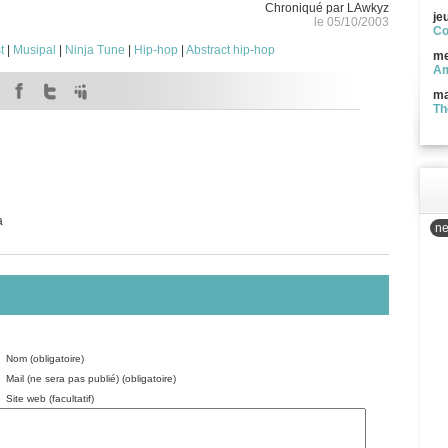
Chroniqué par LAwkyz
je
le 05/10/2003
Co
t
|
Musipal
|
Ninja Tune
|
Hip-hop
|
Abstract hip-hop
me
Am
ma
Th
a
ne
Nom (obligatoire)
Mail (ne sera pas publié) (obligatoire)
Site web (facultatif)