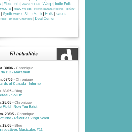
Warp
k
|
Electronic
|
|
|
indie Folk
|
Ambient Folk
owcore
|
|
|
indie-
Hilary Woods
Howlin Banana Records
Folk
p
|
Synth-wave
|
Skee Mask
|
|
Kara-Lis
|
|
Deaf Center
|
rdale
Brìghde Chaimbeul
r. 30/06
-
Chronique
ria BC - Marathon
m. 07/06
-
Chronique
ards of Canada - Inferno
u. 28/05
-
Blog
efeel - Sol.Hz
n. 25/05
-
Chronique
e Field - Now You Exist
m. 23/05
-
Chronique
cturne - Rêveries Virgil Soleil
n. 18/05
-
Blog
rspectives Musicales #11