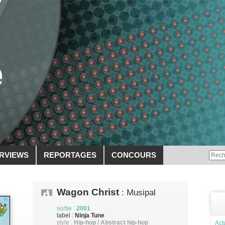
ERVIEWS
REPORTAGES
CONCOURS
Wagon Christ
: Musipal
sortie :
2001
label :
Ninja Tune
style :
Hip-hop / Abstract hip-hop
Act