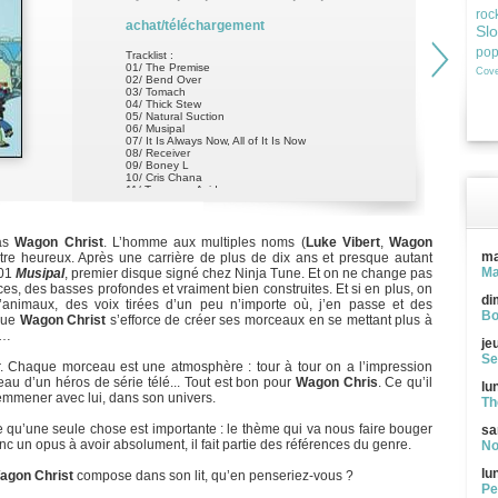
roc
achat/téléchargement
Sl
po
Tracklist :
01/ The Premise
Cove
02/ Bend Over
03/ Tomach
04/ Thick Stew
05/ Natural Suction
06/ Musipal
07/ It Is Always Now, All of It Is Now
08/ Receiver
09/ Boney L
10/ Cris Chana
11/ Tomorrow Acid
12/ Step to the Music
13/ Perkission
ias
Wagon Christ
. L’homme aux multiples noms (
Luke Vibert
,
Wagon
ma
 être heureux. Après une carrière de plus de dix ans et presque autant
Ma
001
Musipal
, premier disque signé chez Ninja Tune. Et on ne change pas
es, des basses profondes et vraiment bien construites. Et si en plus, on
di
 d’animaux, des voix tirées d’un peu n’importe où, j’en passe et des
Bo
 que
Wagon Christ
s’efforce de créer ses morceaux en se mettant plus à
r…
je
Se
r. Chaque morceau est une atmosphère : tour à tour on a l’impression
eau d’un héros de série télé... Tout est bon pour
Wagon Chris
. Ce qu’il
lu
 emmener avec lui, dans son univers.
Th
 qu’une seule chose est importante : le thème qui va nous faire bouger
sa
nc un opus à avoir absolument, il fait partie des références du genre.
No
lu
agon Christ
compose dans son lit, qu’en penseriez-vous ?
Pe