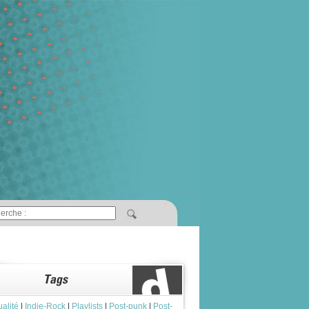
ualité
|
Indie-Rock
|
Playlists
|
Post-punk
|
Post-