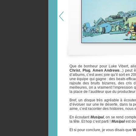
Que de bonheur pour Luke Vibert, al
Christ
,
Plug
,
Amen Andrews
...) peut
d’albums, c’est avec joie qu’il sort en 2
une équipe qui gagne : des beats efficac
rajoute des bruits bizarres, des cris
meilleures, on a vraiment l’impression
la place de l’auditeur que du producteu
Bref, un disque très agréable à écoute
d’évoluer sur une ile déserte, dans la p
aime, c’est raconter des histoires, nous
En écoutant
Musipal
, on se rend compte
la tête. Et hop c’est parti !
Musipal
est do
Et si pour conclure, je vous disais que
W