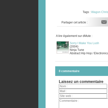
Tags :
Wagon Chris
Partager cet article :
A lire également sur dMute :
Sorry I Make You Lush
(2004)
Ninja Tune
Abstract Hip Hop / Electronic
0 commentaire
Laissez un commentaire