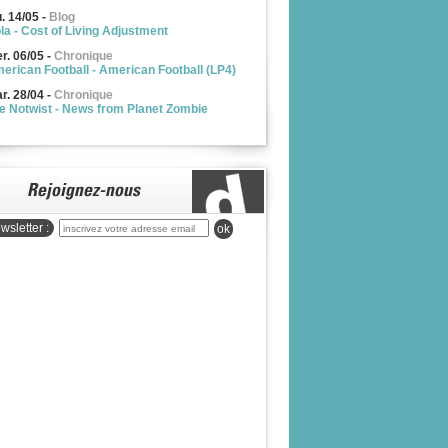
u. 14/05
-
Blog
la - Cost of Living Adjustment
r. 06/05
-
Chronique
erican Football - American Football (LP4)
r. 28/04
-
Chronique
e Notwist - News from Planet Zombie
wsletter :
ok