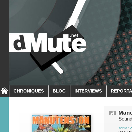
CHRONIQUES
BLOG
INTERVIEWS
REPORT
Manu
Sound
sortie :
2