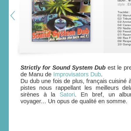
label :
V
style :
El
Tracklist :
01/ Manu
02/ Tribut
03/ Anniv
04/ Carav
05/ Nadia
06/ Freed
07/ Raver
08/ Ras F
09/ Respe
10/ Gang
Strictly for Sound System Dub
est le pr
de Manu de
Improvisators Dub
.
Du dub une fois de plus, français cuisiné 
pistes nous rappellant les meilleurs d
sirènes à la
Satori
. En bref, un albu
voyager... Un opus de qualité en somme.