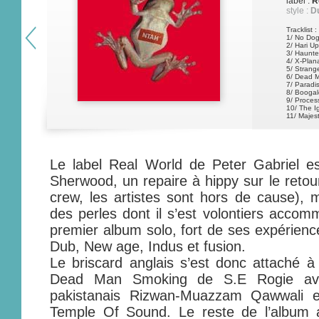
label :
R
style :
Du
Tracklist :
1/ No Dog
2/ Hari Up
3/ Haunte
4/ X-Plan
5/ Strang
6/ Dead 
7/ Paradi
8/ Booga
9/ Proces
10/ The I
11/ Majest
Le label Real World de Peter Gabriel es
Sherwood, un repaire à hippy sur le retou
crew, les artistes sont hors de cause), m
des perles dont il s’est volontiers accom
premier album solo, fort de ses expérienc
Dub, New age, Indus et fusion.
Le briscard anglais s’est donc attaché à t
Dead Man Smoking de S.E Rogie ave
pakistanais Rizwan-Muazzam Qawwali e
Temple Of Sound. Le reste de l’album 