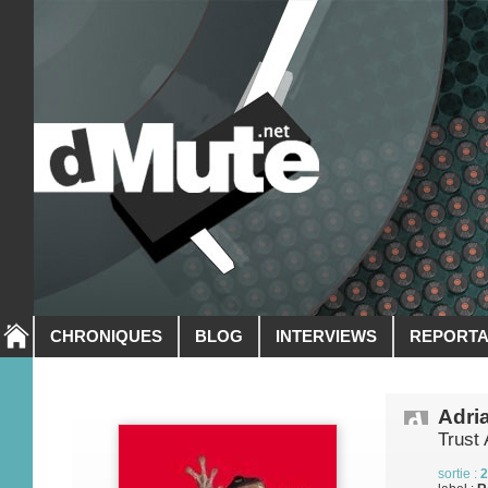
CHRONIQUES
BLOG
INTERVIEWS
REPORT
Adri
Trust
sortie :
2