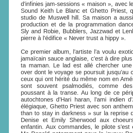
d’infinies jam-sessions « maison », avec 
Sound Keith Le Blanc et Ghetto Priest, q
studio de Muswell hill. Sa maison a aussi 
production et de la programmation dance
Sly and Robie, Bubblers, Jazzwad et Lenk
pierre à l’édifice « Never trust a hippy ».
Ce premier album, l’artiste l’a voulu exo
jamaïcain sauce anglaise, c’est à dire plu
ta maman. Le lad est allé chercher une 
over dont le voyage se poursuit jusqu’au c
ceux qui ont hérité du même nom en Amér
sont souvent psalmodiés, comme des i
poussant à la transe. Au long de ce périp
autochtones d’Hari haran, l’ami indien d’
élégiaque, Ghetto Priest avec son anthem «
than to stay in darkness » sur la repris
Denise et Emily Sherwood aux choeurs 
enfantin. Aux commandes, le pilote s’est 