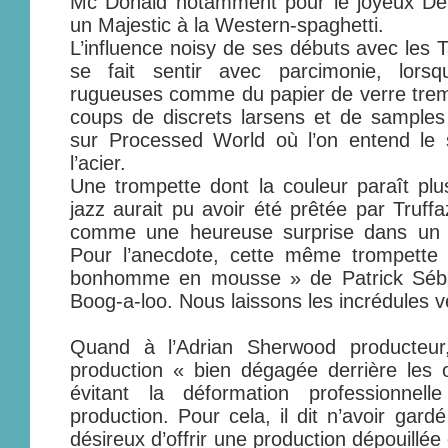
Mc Donald notamment pour le joyeux D
un Majestic à la Western-spaghetti.
L’influence noisy de ses débuts avec les
se fait sentir avec parcimonie, lors
rugueuses comme du papier de verre trem
coups de discrets larsens et de sampl
sur Processed World où l’on entend le s
l’acier.
Une trompette dont la couleur paraît plus
jazz aurait pu avoir été prêtée par Truff
comme une heureuse surprise dans un 
Pour l’anecdote, cette même trompette o
bonhomme en mousse » de Patrick Sébas
Boog-a-loo. Nous laissons les incrédules vér
Quand à l’Adrian Sherwood producteur,
production « bien dégagée derrière les or
évitant la déformation professionnel
production. Pour cela, il dit n’avoir gard
désireux d’offrir une production dépouillée 