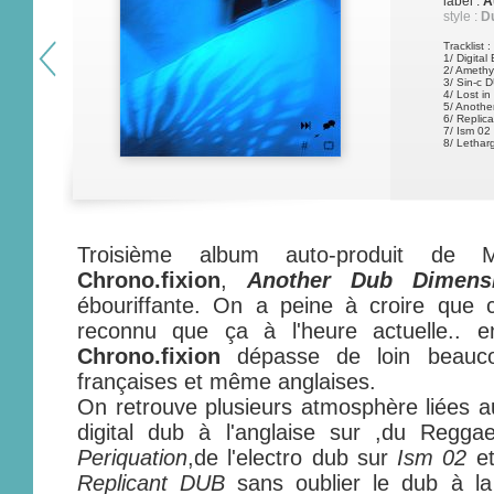
label :
A
style :
Du
Tracklist :
1/ Digita
2/ Ameth
3/ Sin-c 
4/ Lost i
5/ Anothe
6/ Replica
7/ Ism 02
8/ Lethar
Troisième album auto-produit de 
Chrono.fixion
,
Another Dub Dimens
ébouriffante. On a peine à croire que c
reconnu que ça à l'heure actuelle.. en
Chrono.fixion
dépasse de loin beauco
françaises et même anglaises.
On retrouve plusieurs atmosphère liées 
digital dub à l'anglaise sur
,du Regga
Periquation
,de l'electro dub sur
Ism 02
et
Replicant DUB
sans oublier le dub à l