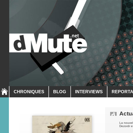
CHRONIQUES
BLOG
INTERVIEWS
REPORT
Actua
La nouvell
Dezordr es