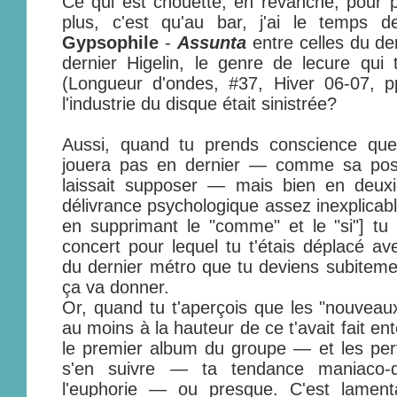
Ce qui est chouette, en revanche, pour 
plus, c'est qu'au bar, j'ai le temps 
Gypsophile
-
Assunta
entre celles du de
dernier Higelin, le genre de lecure qui te
(Longueur d'ondes, #37, Hiver 06-07, p
l'industrie du disque était sinistrée?
Aussi, quand tu prends conscience q
jouera pas en dernier — comme sa posit
laissait supposer — mais bien en deux
délivrance psychologique assez inexplicab
en supprimant le "comme" et le "si"] tu a
concert pour lequel tu t'étais déplacé avec
du dernier métro que tu deviens subiteme
ça va donner.
Or, quand tu t'aperçois que les "nouveaux
au moins à la hauteur de ce t'avait fait e
le premier album du groupe — et les per
s'en suivre — ta tendance maniaco-d
l'euphorie — ou presque. C'est lament