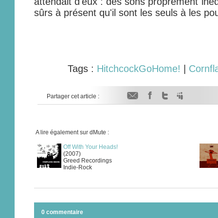
attendait d'eux : des sons proprement inéd
sûrs à présent qu'il sont les seuls à les po
Tags :
HitchcockGoHome!
|
Cornfl
Partager cet article :
A lire également sur dMute :
Off With Your Heads!
(2007)
Greed Recordings
Indie-Rock
0 commentaire