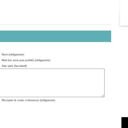
Nom (obligatoire)
Mail (ne sera pas publié) (obligatoire)
Site web (facultatif)
Recopier le code ci-dessous (obligatoire)