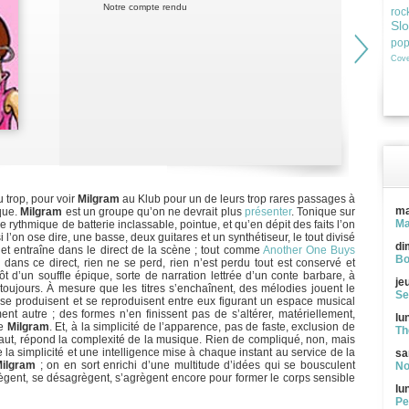
Notre compte rendu
roc
Sl
po
Cove
u trop, pour voir
Milgram
au Klub pour un de leurs trop rares passages à
ma
ique.
Milgram
est un groupe qu’on ne devrait plus
présenter
. Tonique sur
Ma
e rythmique de batterie inclassable, pointue, et qu’en dépit des faits l’on
 l’on ose dire, une basse, deux guitares et un synthétiseur, le tout divisé
di
 et entraîne dans le direct de la scène ; tout comme
Another One Buys
Bo
 dans ce direct, rien ne se perd, rien n’est perdu tout est conservé et
d’un souffle épique, sorte de narration lettrée d’un conte barbare, à
je
toujours. À mesure que les titres s’enchaînent, des mélodies jouent le
Se
se produisent et se reproduisent entre eux figurant un espace musical
ent autre ; des formes n’en finissent pas de s’altérer, matériellement,
lu
te
Milgram
. Et, à la simplicité de l’apparence, pas de faste, exclusion de
Th
éfaut, répond la complexité de la musique. Rien de compliqué, non, mais
 la simplicité et une intelligence mise à chaque instant au service de la
sa
ilgram
; on en sort enrichi d’une multitude d’idées qui se bousculent
No
ègent, se désagrègent, s’agrègent encore pour former le corps sensible
lu
Pe