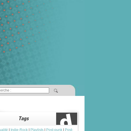
ualité
|
Indie-Rock
|
Playlists
|
Post-punk
|
Post-