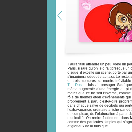
Il aura fallu attendre un peu, voire un pe
Paris, si rare qu’on le dirait presque un
disque, il excelle sur scène, porté par un
s’imaginera éduquée au jazz. Le reste, si
en trois membres, se montre inévitable
The Dust
le laissait présager. Sauf que
même augmenté d’une énergie ou plutôt 
moins que ce ne soit l’inverse, comme 
rôle de thèmes et/ou d'évènements qui 
proprement à part, c’est-à-dire proprem
dans chaque salve de décibels qui por
l’extravagance, ordinaire affiché par d
du complexe, de l’élaboration à partir de
musicalité. On rentre facilement dans
M
comme des particules simples qui s’agr
et glorieux de la musique.