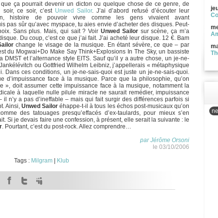
e que ça pourrait devenir un dicton ou quelque chose de ce genre, de
je
 soir, ce soir, c’est
Unwed Sailor
. J’ai d’abord refusé d’écouter leur
Co
 histoire de pouvoir vivre comme les gens vivaient avant
s pas sûr qu’avec myspace, tu aies envie d’acheter des disques. Peut-
me
ix. Sans plus. Mais, qui sait ? Voir
Unwed Sailor
sur scène, ça m’a
Am
sque. Du coup, c’est ce que j’ai fait. J’ai acheté leur disque. 12 €. Bam
ailor
change le visage de la musique. En étant sévère, ce que – par
ma
 c’est du Mogwai+Do Make Say Think+Explosions In The Sky, un bassiste
Th
 DMST et l’alternance style EITS. Sauf qu’il y a autre chose, un je-ne-
 Jankélévitch ou Gottfried Wilhelm Leibniz, j’appellerais « métaphysique
 Dans ces conditions, un je-ne-sais-quoi est juste un je-ne-sais-quoi.
e d’impuissance face à la musique. Parce que la philosophie, qu’on
ue », doit assumer cette impuissance face à la musique, notamment la
icale à laquelle nulle pilule miracle ne saurait remédier, impuissance
– il n’y a pas d’ineffable – mais qui fait surgir des différences parfois si
. Ainsi,
Unwed Sailor
éhappe-t-il à tous les échos post-musicaux qu’on
ne
 comme des tatouages presqu’effacés d’ex-taulards, pour mieux s’en
t. Si je devais faire une confession, à présent, elle serait la suivante : le
r
. Pourtant, c’est du post-rock. Allez comprendre…
par Jérôme Orsoni
le 03/10/2006
Tags :
Milgram
|
Klub