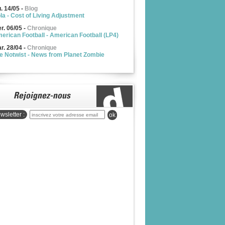
u. 14/05
-
Blog
la - Cost of Living Adjustment
r. 06/05
-
Chronique
erican Football - American Football (LP4)
r. 28/04
-
Chronique
e Notwist - News from Planet Zombie
wsletter :
ok