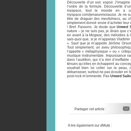
Découverte d’un soir, espoir. J’imagin
l’ordre de la formule. Découverte d’un
myspace, tout le monde en a un,
myspace.com/jenaiunmoiaussi. Je ne sui
être de draguer des meufs/mecs, au cho
simplement donné envie d’acheter leur di
! Bref. Passons. Je doute que
Unwed S
nature – je ne suis pas, je dirais que
en avant à la Mogwai, des mélodies à la
sais-quoi que, si je m’appelais Vladimir
». Sauf que je m’appelle Jérôme Orsoni.
Tout simplement, un aveu philosophiqu
l’appelle « métaphysique » ou « critiq
musique instrumentale. Impuissance rad
dans l’audition, qui n’a rien d’ineffable 
ténues qu’elles en échappent au concept
voudrait bien lui coller sur la peau,
débarrasser, surtout ne pas écouter en fai
post-rock m’emmerde. Pas
Unwed Sailo
Partager cet article :
A lire également sur dMute :