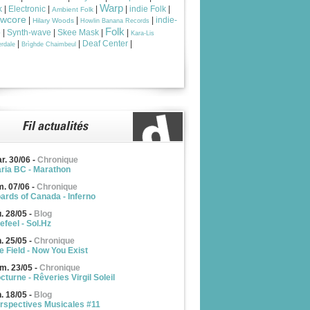
Warp
k
|
Electronic
|
|
|
indie Folk
|
Ambient Folk
owcore
|
|
|
indie-
Hilary Woods
Howlin Banana Records
Folk
p
|
Synth-wave
|
Skee Mask
|
|
Kara-Lis
|
|
Deaf Center
|
rdale
Brìghde Chaimbeul
r. 30/06
-
Chronique
ria BC - Marathon
m. 07/06
-
Chronique
ards of Canada - Inferno
u. 28/05
-
Blog
efeel - Sol.Hz
n. 25/05
-
Chronique
e Field - Now You Exist
m. 23/05
-
Chronique
cturne - Rêveries Virgil Soleil
n. 18/05
-
Blog
rspectives Musicales #11