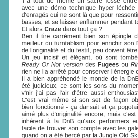
Y'a tout de même un sacré fossé entre
avec une démo technique hyper léchée e
d'enragés qui ne sont là que pour ressentir
basses, et se laisser enflammer pendant to
Et alors
Craze
dans tout ça ?
Ben il tire carrément bien son épingle d
meilleur du turntablism pour enrichir son 
de l'originalité et du festif, peu doivent êtr
Un jeu incisif et élégant, où sont tomb
Ready Or Not version
des
Fugees
ou
Ri
rien ne l'a arrêté pour conserver l'énergie 
Il a bien appréhendé le monde de la DnB
été judicieux, ce sont les sons du mom
v'nir j'ai pas l'air d'être aussi enthousi
C'est vrai même si son set de façon obj
bien fonctionné - ça dansait et ça pogotai
aimé plus d'originalité encore, mais c'es
inhérent à la DnB qu'aux performers e
facile de trouver son compte avec les gale
quand on a été bercé par la Jungle Old Sk