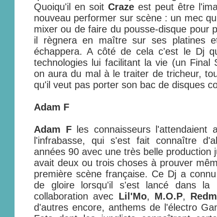
Quoiqu'il en soit
Craze
est peut être l'im
nouveau performer sur scène : un mec qui
mixer ou de faire du pousse-disque pour pa
il règnera en maître sur ses platines e
échappera. A côté de cela c'est le Dj q
technologies lui facilitant la vie (un Fina
on aura du mal à le traiter de tricheur, t
qu'il veut pas porter son bac de disques c
Adam F
Adam F
les connaisseurs l'attendaient 
l'infrabasse, qui s'est fait connaître d
années 90 avec une très belle production j
avait deux ou trois choses à prouver même 
première scène française. Ce Dj a connu
de gloire lorsqu'il s'est lancé dans 
collaboration avec
Lil'Mo
,
M.O.P
,
Redm
d'autres encore, anthems de l'électro Ga