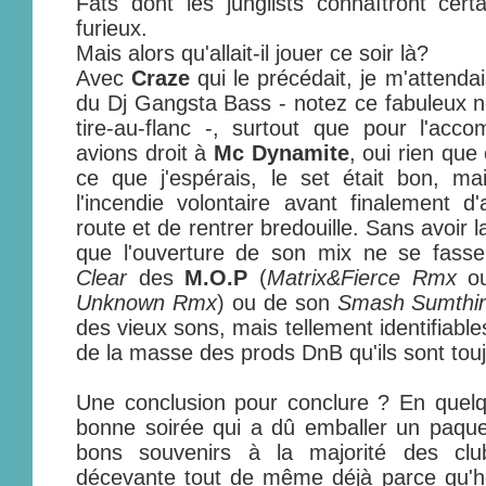
Fats dont les junglists connaîtront cer
furieux.
Mais alors qu'allait-il jouer ce soir là?
Avec
Craze
qui le précédait, je m'attendai
du Dj Gangsta Bass - notez ce fabuleux 
tire-au-flanc -, surtout que pour l'ac
avions droit à
Mc Dynamite
, oui rien que 
ce que j'espérais, le set était bon, ma
l'incendie volontaire avant finalement 
route et de rentrer bredouille. Sans avoir la 
que l'ouverture de son mix ne se fass
Clear
des
M.O.P
(
Matrix&Fierce Rmx
ou
Unknown Rmx
) ou de son
Smash Sumthin
des vieux sons, mais tellement identifiable
de la masse des prods DnB qu'ils sont tou
Une conclusion pour conclure ? En quelq
bonne soirée qui a dû emballer un paque
bons souvenirs à la majorité des clu
décevante tout de même déjà parce qu'h