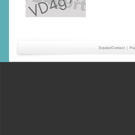
Equipe/Contact
|
Pa