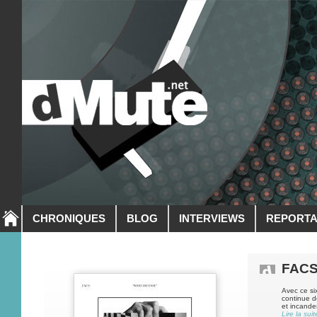
CHRONIQUES
BLOG
INTERVIEWS
REPORT
FAC
Avec ce si
continue de
et incandes
Lire la suit