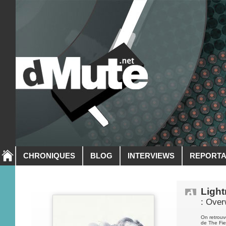
CHRONIQUES
BLOG
INTERVIEWS
REPORT
Light
: Over
On retrouv
de The Fie