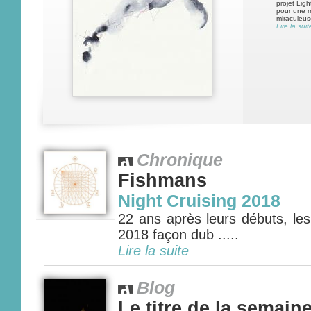
projet Ligh
pour une m
miraculeuse
Lire la suit
Chronique
Fishmans
Night Cruising 2018
22 ans après leurs débuts, le
2018 façon dub .....
Lire la suite
Blog
Le titre de la semain