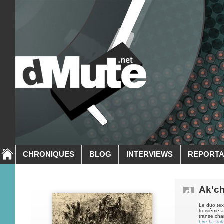
CHRONIQUES
BLOG
INTERVIEWS
REPORT
Ak'c
Le duo tex
troisième a
transe cha
Lire la suit