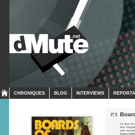
CHRONIQUES
BLOG
INTERVIEWS
REPORT
Boar
Le duo éc
son cinqui
une nouvel
impeccable