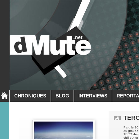
CHRONIQUES
BLOG
INTERVIEWS
REPORT
TER
Paru le 20
du groupe 
TERO déri
chill-out 