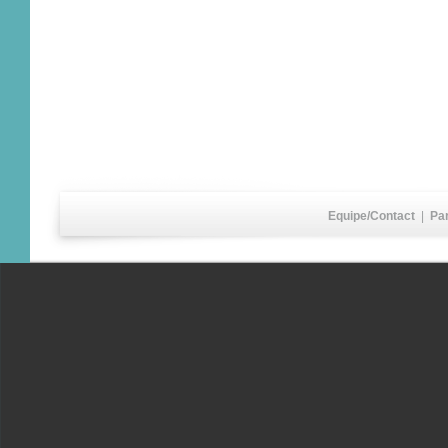
Equipe/Contact
|
Pa