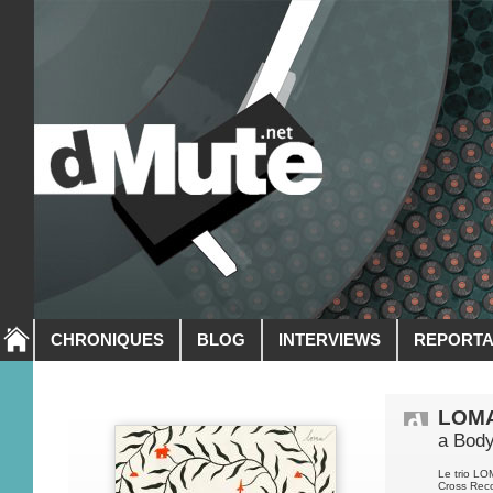
CHRONIQUES
BLOG
INTERVIEWS
REPORT
LOM
a Bod
Le trio LO
Cross Reco