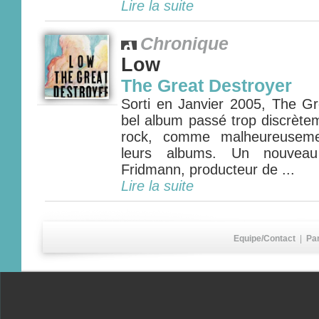
Lire la suite
Chronique
Low
The Great Destroyer
Sorti en Janvier 2005, The Gr
bel album passé trop discrète
rock, comme malheureusem
leurs albums. Un nouveau
Fridmann, producteur de ...
Lire la suite
Equipe/Contact
|
Pa