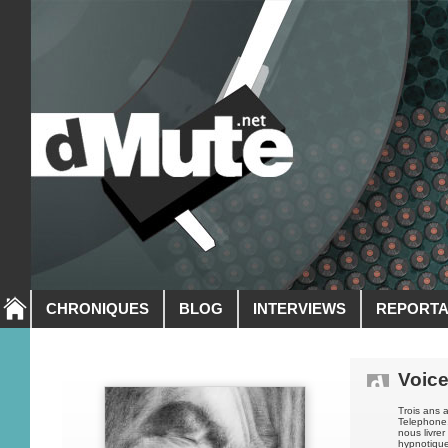
CHRONIQUES
BLOG
INTERVIEWS
REPORT
Voice
Trois ans
Telephone,
nous livrer
hypnotique.