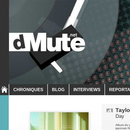
CHRONIQUES
BLOG
INTERVIEWS
REPORT
Taylo
Day
Album du g
japonais N