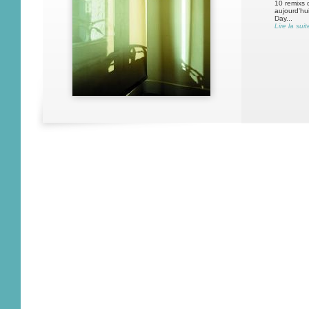
10 remixs 
aujourd'hui
Day...
Lire la suit