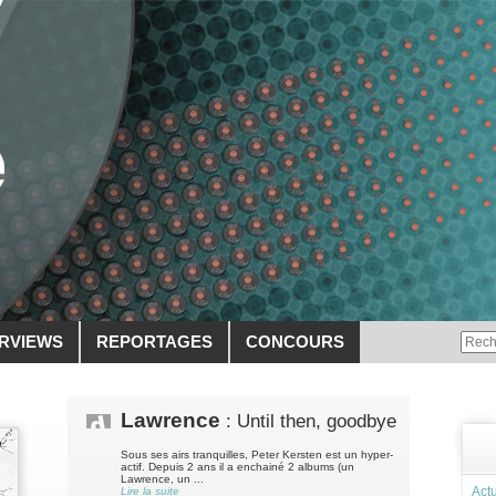
ERVIEWS
REPORTAGES
CONCOURS
Lawrence
: Until then, goodbye
Sous ses airs tranquilles, Peter Kersten est un hyper-
actif. Depuis 2 ans il a enchainé 2 albums (un
Lawrence, un ...
Actu
Lire la suite