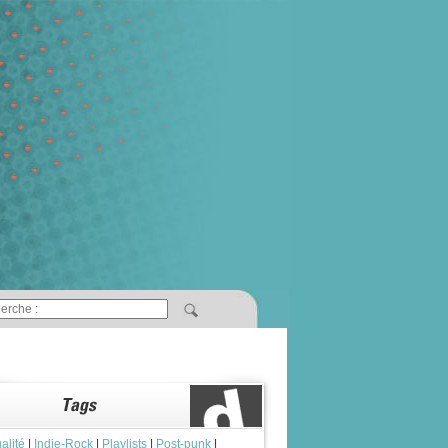
alité
|
Indie-Rock
|
Playlists
|
Post-punk
|