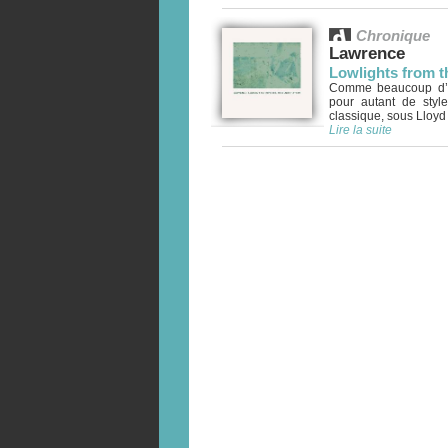
Chronique
Lawrence
Lowlights from t
Comme beaucoup d’éle
pour autant de styl
classique, sous Lloyd 
Lire la suite