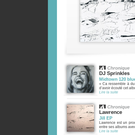
Chronique
DJ Sprinkles
Midtown 120 blu
« Ca ressemble à du
d’avoir écouté cet albu
Lire la suite
Chronique
Lawrence
Jill EP
Lawrence est un produ
entre ses albums avec 
Lire la suite