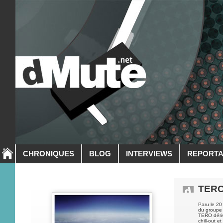
CHRONIQUES
BLOG
INTERVIEWS
REPORT
TER
Paru le 20
du groupe 
TERO déri
chill-out 