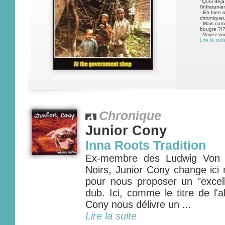
"Quoi déjà
l'infratuni
- Eh bien o
chroniqueu
- Mais comm
bougre ?!
- Voyez-vo
Lire la suit
Chronique
Junior Cony
Inna Roots Tradition
Ex-membre des Ludwig Von 8
Noirs, Junior Cony change ici 
pour nous proposer un "excel
dub. Ici, comme le titre de l'a
Cony nous délivre un ...
Lire la suite