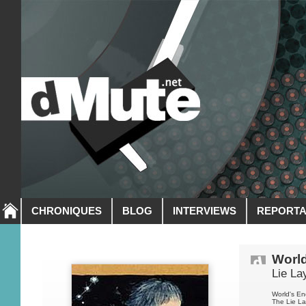
CHRONIQUES
BLOG
INTERVIEWS
REPORT
World
Lie La
World's En
The Lie La