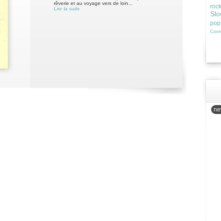
rêverie et au voyage vers de loin...
roc
Lire la suite
Slo
pop
Cove
new