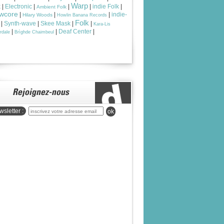
Warp
k
|
Electronic
|
|
|
indie Folk
|
Ambient Folk
wcore
|
|
|
indie-
Hilary Woods
Howlin Banana Records
Folk
|
Synth-wave
|
Skee Mask
|
|
Kara-Lis
|
|
Deaf Center
|
rdale
Brìghde Chaimbeul
sletter :
ok