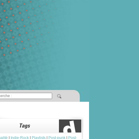
alité
|
Indie-Rock
|
Playlists
|
Post-punk
|
Post-