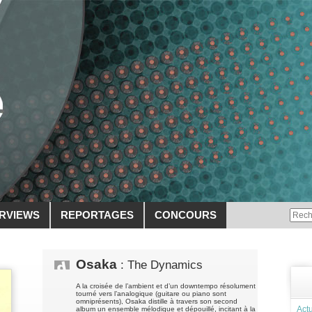
ERVIEWS
REPORTAGES
CONCOURS
Osaka
: The Dynamics
A la croisée de l’ambient et d’un downtempo résolument
tourné vers l’analogique (guitare ou piano sont
omniprésents), Osaka distille à travers son second
Actu
album un ensemble mélodique et dépouillé, incitant à la