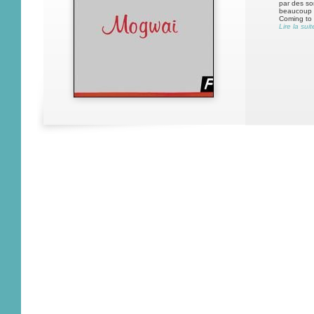
par des son
beaucoup t
Coming to 
Lire la suit