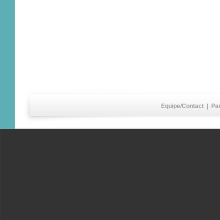
Equipe/Contact
|
Pa