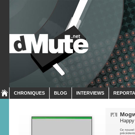
CHRONIQUES
BLOG
INTERVIEWS
REPORT
Mogw
Happy
Ce nouvel 
précédents