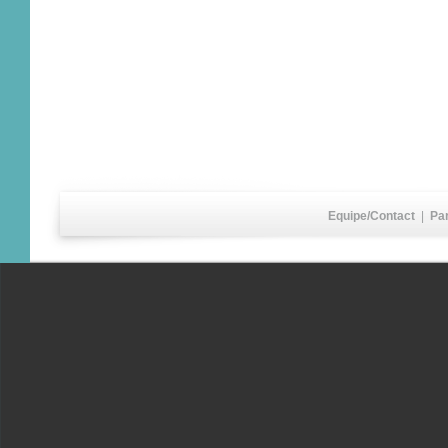
Equipe/Contact
|
Pa