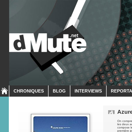
CHRONIQUES
BLOG
INTERVIEWS
REPORT
Azure
On compren
les deux ar
compose le
première pr