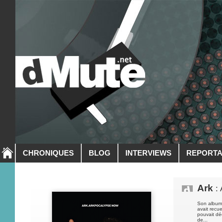
CHRONIQUES
BLOG
INTERVIEWS
REPORT
Ark
: 
Son album 
avait recue
pouvait dé
de...