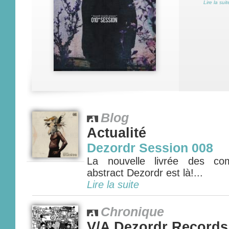
Lire la suit
Blog
Actualité
Dezordr Session 008
La nouvelle livrée des com
abstract Dezordr est là!...
Lire la suite
Chronique
V/A Dezordr Records