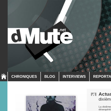
CHRONIQUES
BLOG
INTERVIEWS
REPORT
Actua
dixièm
La dixième
désespérée