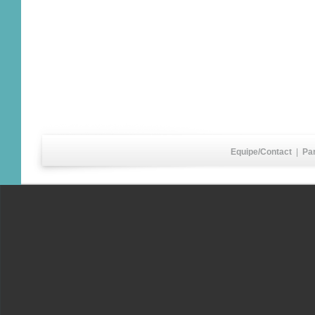
Equipe/Contact
|
Pa