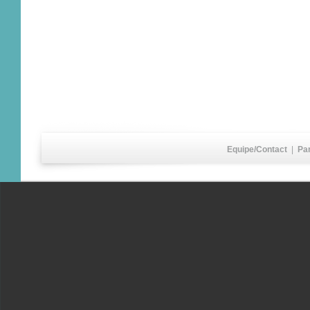
Equipe/Contact
|
Pa