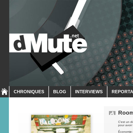
CHRONIQUES
BLOG
INTERVIEWS
REPORT
Room
C'est un di
pour avoir 
Économie d