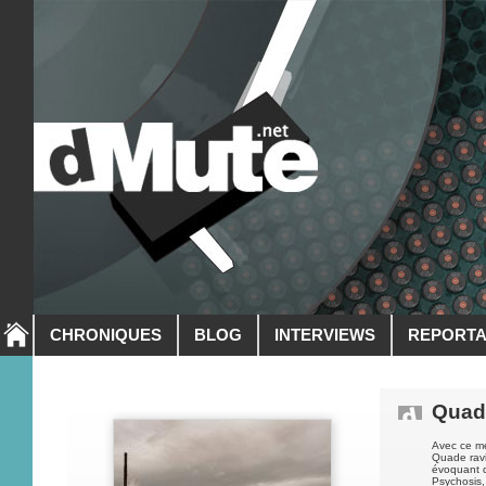
CHRONIQUES
BLOG
INTERVIEWS
REPORT
Quad
Avec ce me
Quade ravi
évoquant d
Psychosis,