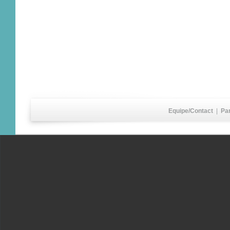
Equipe/Contact
|
Pa