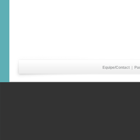
Equipe/Contact
|
Pa