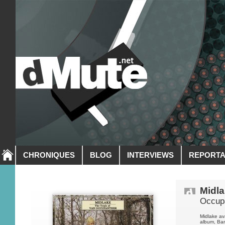
CHRONIQUES
BLOG
INTERVIEWS
REPORT
Midl
Occup
Midlake av
album, Ban