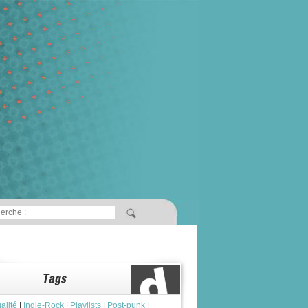
alité
|
Indie-Rock
|
Playlists
|
Post-punk
|