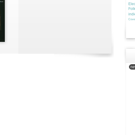
Elec
Fol
ind
Cove
new