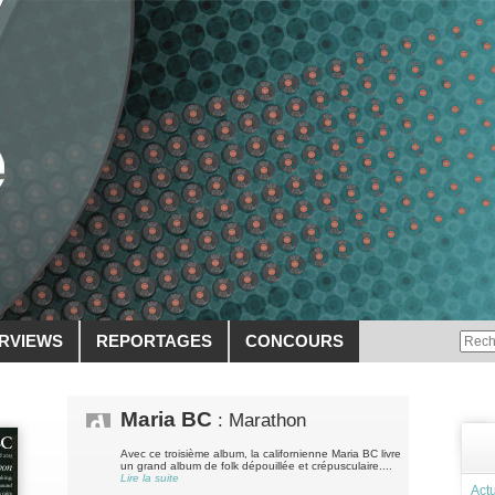
ERVIEWS
REPORTAGES
CONCOURS
Maria BC
: Marathon
Avec ce troisième album, la californienne Maria BC livre
un grand album de folk dépouillée et crépusculaire....
Lire la suite
Actu