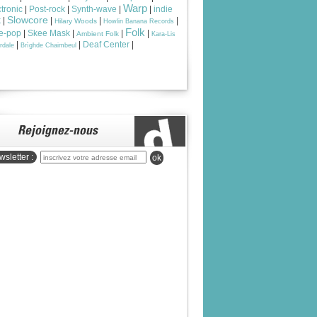
Warp
tronic
|
Post-rock
|
Synth-wave
|
|
indie
Slowcore
k
|
|
|
|
Hilary Woods
Howlin Banana Records
Folk
ie-pop
|
Skee Mask
|
|
|
Ambient Folk
Kara-Lis
|
|
Deaf Center
|
rdale
Brìghde Chaimbeul
sletter :
ok