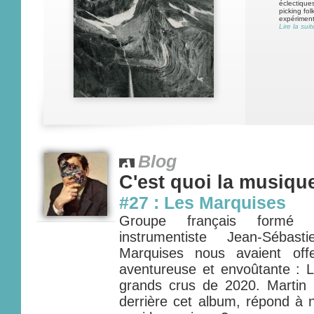
éclectique
picking fol
expérimenta
Lire la suit
Blog
C'est quoi la musiqu
#27 : Les Marquises
Groupe français formé 
instrumentiste Jean-Sébas
Marquises nous avaient of
aventureuse et envoûtante : L
grands crus de 2020. Martin
derrière cet album, répond à n