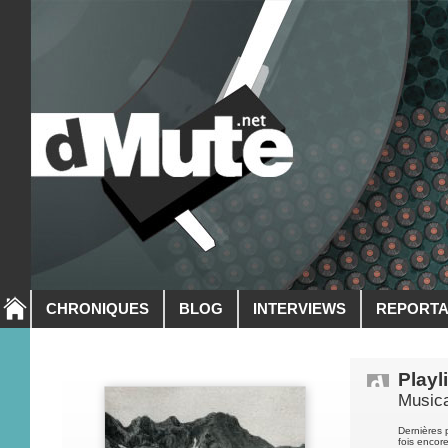
CHRONIQUES
BLOG
INTERVIEWS
REPORT
Playl
Musica
Dernières 
fois encor