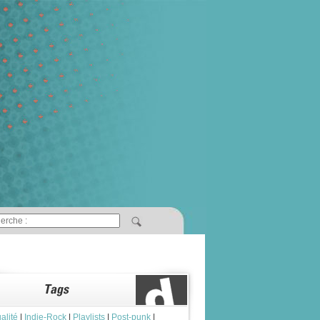
alité
|
Indie-Rock
|
Playlists
|
Post-punk
|