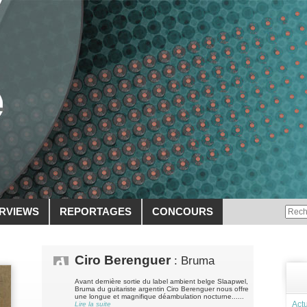
ERVIEWS
REPORTAGES
CONCOURS
Ciro Berenguer
: Bruma
Avant dernière sortie du label ambient belge Slaapwel,
Bruma du guitariste argentin Ciro Berenguer nous offre
une longue et magnifique déambulation nocturne......
Actu
Lire la suite