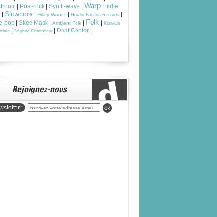
Warp
tronic
|
Post-rock
|
Synth-wave
|
|
indie
Slowcore
k
|
|
|
|
Hilary Woods
Howlin Banana Records
Folk
ie-pop
|
Skee Mask
|
|
|
Ambient Folk
Kara-Lis
|
|
Deaf Center
|
rdale
Brìghde Chaimbeul
sletter :
ok