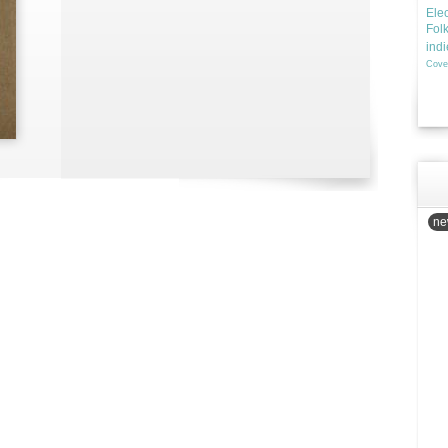
Elec
Fol
ind
Cove
new