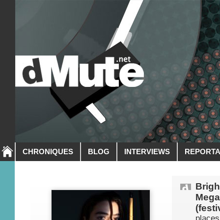
CHRONIQUES
BLOG
INTERVIEWS
REPORT
Brigh
Megab
(fest
places