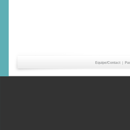
Equipe/Contact
|
Pa