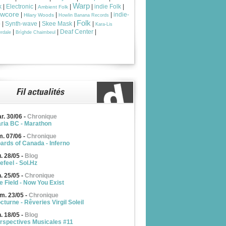
Warp
k
|
Electronic
|
|
|
indie Folk
|
Ambient Folk
owcore
|
|
|
indie-
Hilary Woods
Howlin Banana Records
Folk
p
|
Synth-wave
|
Skee Mask
|
|
Kara-Lis
|
|
Deaf Center
|
rdale
Brìghde Chaimbeul
r. 30/06
-
Chronique
ria BC - Marathon
m. 07/06
-
Chronique
ards of Canada - Inferno
u. 28/05
-
Blog
efeel - Sol.Hz
n. 25/05
-
Chronique
e Field - Now You Exist
m. 23/05
-
Chronique
cturne - Rêveries Virgil Soleil
n. 18/05
-
Blog
rspectives Musicales #11