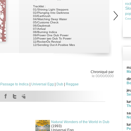
roc
Tracklist :
Sl
01/Shining Light Steppers
02/Plunging Into Darkness
po
03/Earthrush
Cove
04/Watching Deep Water
05/Customs Check
06/Daybreak
07/Arrival
08/Burning Indica
09/Power One Dub Power
10/Power two Dub To Power
11/RockerÕs Revival
12/Sending Out A Positive Mes
ma
Ma
Chroniqué par
le 00/00/0000
di
Bo
|
Passage to Indica
|
Universal Egg
|
Dub
|
Reggae
je
Se
lu
Th
sa
No
Natural Wonders of the World in Dub
lu
(1993)
Pe
Universal Egg