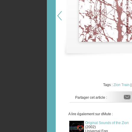
Tags :
Zion Train
Partager cet article :
A lire également sur dMute :
Original Sounds of the Zion
(2002)
Universal Egg