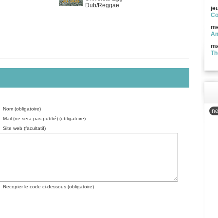
Dub/Reggae
je
Co
me
Am
ma
Th
Nom (obligatoire)
ne
Mail (ne sera pas publié) (obligatoire)
Site web (facultatif)
Recopier le code ci-dessous (obligatoire)