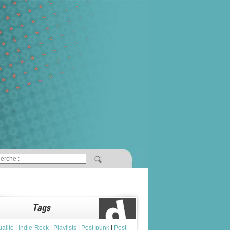
ualité
|
Indie-Rock
|
Playlists
|
Post-punk
|
Post-