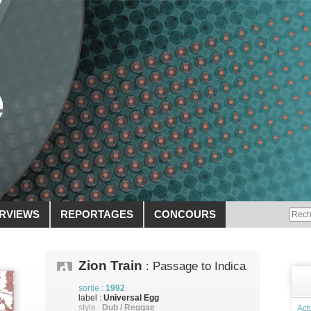
ERVIEWS
REPORTAGES
CONCOURS
Zion Train
: Passage to Indica
sortie :
1992
label :
Universal Egg
style :
Dub / Reggae
Act