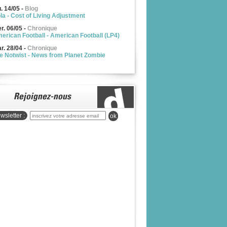
u. 14/05
-
Blog
la - Cost of Living Adjustment
r. 06/05
-
Chronique
erican Football - American Football (LP4)
r. 28/04
-
Chronique
e Notwist - News from Planet Zombie
wsletter :
ok