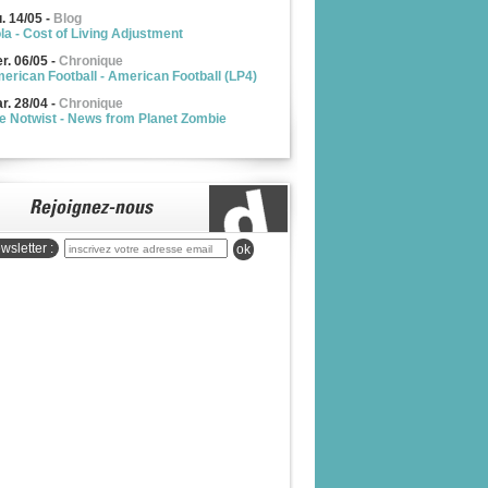
u. 14/05
-
Blog
la - Cost of Living Adjustment
r. 06/05
-
Chronique
erican Football - American Football (LP4)
r. 28/04
-
Chronique
e Notwist - News from Planet Zombie
wsletter :
ok