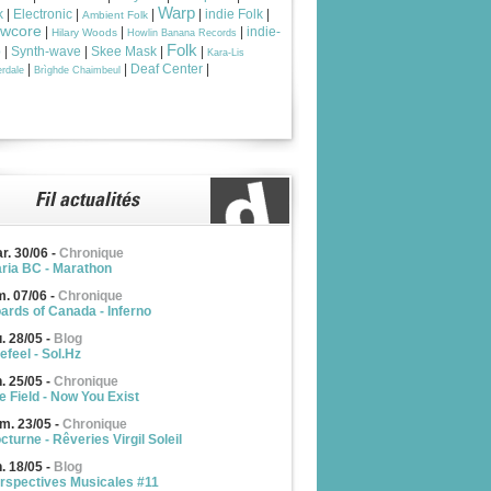
Warp
k
|
Electronic
|
|
|
indie Folk
|
Ambient Folk
owcore
|
|
|
indie-
Hilary Woods
Howlin Banana Records
Folk
p
|
Synth-wave
|
Skee Mask
|
|
Kara-Lis
|
|
Deaf Center
|
rdale
Brìghde Chaimbeul
r. 30/06
-
Chronique
ria BC - Marathon
m. 07/06
-
Chronique
ards of Canada - Inferno
u. 28/05
-
Blog
efeel - Sol.Hz
n. 25/05
-
Chronique
e Field - Now You Exist
m. 23/05
-
Chronique
cturne - Rêveries Virgil Soleil
n. 18/05
-
Blog
rspectives Musicales #11