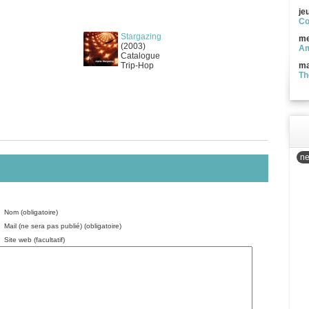
je
Co
Stargazing
me
(2003)
Am
Catalogue
Trip-Hop
ma
Th
ne
Nom (obligatoire)
Mail (ne sera pas publié) (obligatoire)
Site web (facultatif)