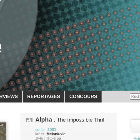
ERVIEWS
REPORTAGES
CONCOURS
Alpha
: The Impossible Thrill
sortie :
2001
label :
Melankolic
style :
Trip-Hop
Act