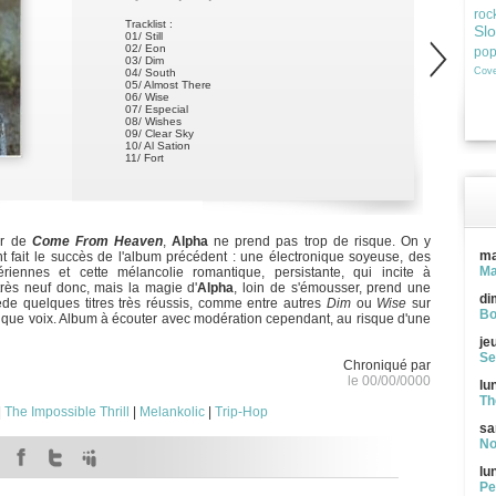
roc
Tracklist :
Sl
01/ Still
02/ Eon
po
03/ Dim
Cove
04/ South
05/ Almost There
06/ Wise
07/ Especial
08/ Wishes
09/ Clear Sky
10/ Al Sation
11/ Fort
ur de
Come From Heaven
,
Alpha
ne prend pas trop de risque. On y
ma
nt fait le succès de l'album précédent : une électronique soyeuse, des
Ma
iennes et cette mélancolie romantique, persistante, qui incite à
 très neuf donc, mais la magie d'
Alpha
, loin de s'émousser, prend une
di
ède quelques titres très réussis, comme entre autres
Dim
ou
Wise
sur
Bo
ique voix. Album à écouter avec modération cependant, au risque d'une
je
Se
Chroniqué par
le 00/00/0000
lu
Th
|
The Impossible Thrill
|
Melankolic
|
Trip-Hop
sa
No
lu
Pe