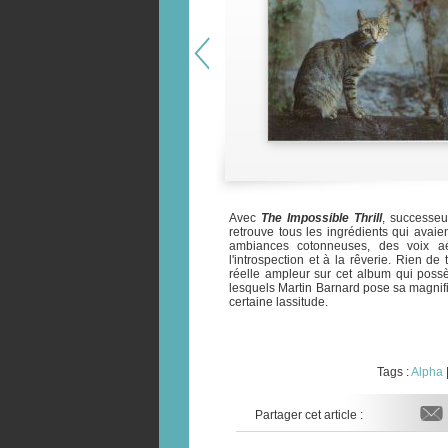
Avec
The Impossible Thrill
, successe
retrouve tous les ingrédients qui avaie
ambiances cotonneuses, des voix aér
l'introspection et à la rêverie. Rien de
réelle ampleur sur cet album qui poss
lesquels Martin Barnard pose sa magnif
certaine lassitude.
Tags :
Alpha
Partager cet article :