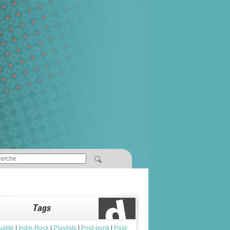
ualité
|
Indie-Rock
|
Playlists
|
Post-punk
|
Post-