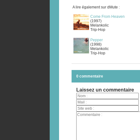
A lire également sur dMute :
Come From Heaven
(1997)
Melankolic
Trip-Hop
Pepper
(1998)
Melankolic
Trip-Hop
0 commentaire
Laissez un commentaire