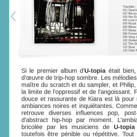
Tracklist :
01/ Openi
02/ Beca
03/ Not 
04/ Lost 
05/ Road 
06/ Bless
07/ Deep
08/ Funer
09/ Stop i
10/ Outlet
11/ The 
12/ Dust
13/ Club 
14/ T.H.O
15/ Troub
16/ Psyc
Si le premier album d’
U-topia
était bien,
d’œuvre de trip-hop sombre. Les mélodies d
maître du scratch et du sampler, et Philip, 
la limite de l’oppressif et de l’angoissant.
douce et rassurante de Kiara est là pour 
ambiances noires et inquiétantes. Comme
retrouve diverses influences pop, po
d’abstract hip-hop par moment. L’amb
bricolée par les musiciens de
U-topia
toutefois être pénible ou répétitive. Tou