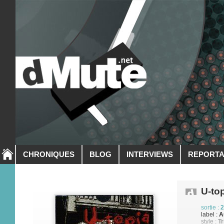
CHRONIQUES
BLOG
INTERVIEWS
REPORT
U-to
sortie :
2
label :
A
style :
Tr