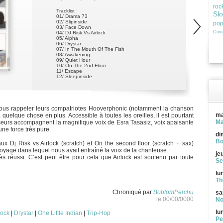
roc
Tracklist :
Sl
01/ Drama 73
02/ Slipinside
po
03/ Face Down
Cove
04/ DJ Risk Vs Airlock
05/ Alpha
06/ Drystar
07/ In The Mouth Of The Fish
08/ Awakening
09/ Quiet Hour
10/ On The 2nd Floor
11/ Escape
12/ Sleepinside
nous rappeler leurs compatriotes Hooverphonic (notamment la chanson
ma
quelque chose en plus. Accessible à toutes les oreilles, il est pourtant
Ma
étiseurs accompagnent la magnifique voix de Esra Tasasiz, voix apaisante
e force très pure.
di
Bo
ux Dj Risk vs Airlock (scratch) et On the second floor (scratch + sax)
oyage dans lequel nous avait entraîné la voix de la chanteuse.
je
ès réussi. C’est peut être pour cela que Airlock est soutenu par toute
Se
lu
Th
Chroniqué par
BobtomPerchu
sa
le 00/00/0000
No
lu
lock
|
Drystar
|
One Little Indian
|
Trip-Hop
Pe