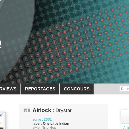
ERVIEWS
REPORTAGES
CONCOURS
Airlock
: Drystar
sortie :
2001
label :
One Little Indian
style :
Trip-Hop
Act