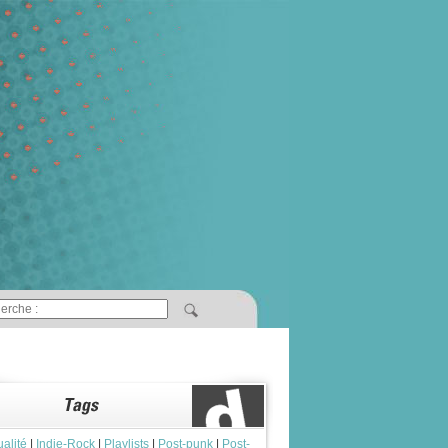
ualité
|
Indie-Rock
|
Playlists
|
Post-punk
|
Post-