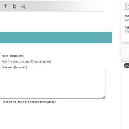
je
Co
me
Am
ma
Th
Nom (obligatoire)
Mail (ne sera pas publié) (obligatoire)
ne
Site web (facultatif)
Recopier le code ci-dessous (obligatoire)