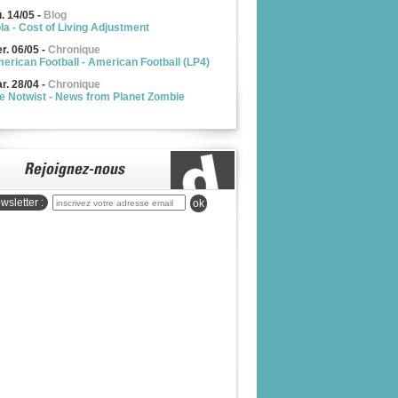
u. 14/05
-
Blog
la - Cost of Living Adjustment
r. 06/05
-
Chronique
erican Football - American Football (LP4)
r. 28/04
-
Chronique
e Notwist - News from Planet Zombie
wsletter :
ok