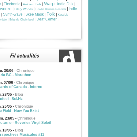
Warp
k
|
Electronic
|
|
|
indie Folk
|
Ambient Folk
owcore
|
|
|
indie-
Hilary Woods
Howlin Banana Records
Folk
p
|
Synth-wave
|
Skee Mask
|
|
Kara-Lis
|
|
Deaf Center
|
rdale
Brìghde Chaimbeul
r. 30/06
-
Chronique
ria BC - Marathon
m. 07/06
-
Chronique
ards of Canada - Inferno
u. 28/05
-
Blog
efeel - Sol.Hz
n. 25/05
-
Chronique
e Field - Now You Exist
m. 23/05
-
Chronique
cturne - Rêveries Virgil Soleil
n. 18/05
-
Blog
rspectives Musicales #11