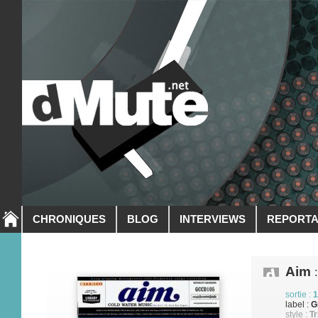
CHRONIQUES
BLOG
INTERVIEWS
REPORT
Aim
:
sortie :
1
label :
G
style :
Tr