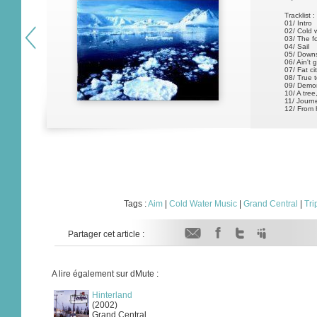
Tracklist :
01/ Intro
02/ Cold 
03/ The f
04/ Sail
05/ Down
06/ Ain't 
07/ Fat ci
08/ True 
09/ Demo
10/ A tree
11/ Journe
12/ From 
Tags :
Aim
|
Cold Water Music
|
Grand Central
|
Tri
Partager cet article :
A lire également sur dMute :
Hinterland
(2002)
Grand Central