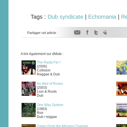
Tags :
Dub syndicate
|
Echomania
|
Re
Partager cet article :
A lire également sur dMute :
The Rasta Far I
(2006)
Collision
Reggae & Dub
No Bed of Roses
(2003)
Lion & Roots
Dub
One Way System
(1983)
Roir
Dub / reggae
Tunes From the Missing Channel