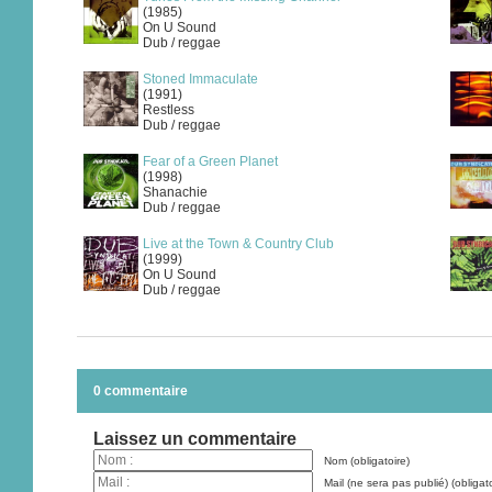
(1985)
On U Sound
Dub / reggae
Stoned Immaculate
(1991)
Restless
Dub / reggae
Fear of a Green Planet
(1998)
Shanachie
Dub / reggae
Live at the Town & Country Club
(1999)
On U Sound
Dub / reggae
0 commentaire
Laissez un commentaire
Nom (obligatoire)
Mail (ne sera pas publié) (obligato