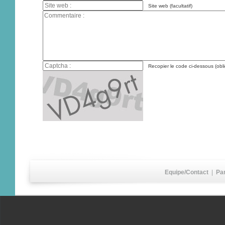
Site web (facultatif)
Recopier le code ci-dessous (obli
Equipe/Contact
|
Pa