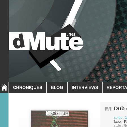
CHRONIQUES
BLOG
INTERVIEWS
REPORT
Dub 
sortie :
1
label :
R
style :
R