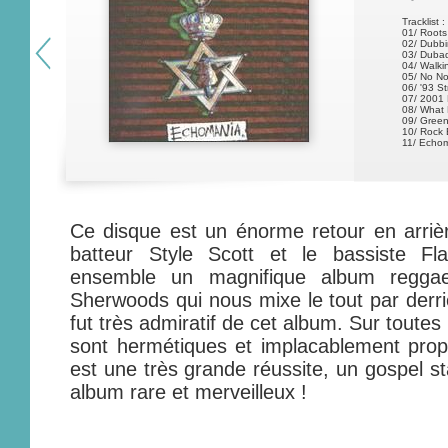
Tracklist :
01/ Root
02/ Dubbi
03/ Duba
04/ Walki
05/ No N
06/ '93 S
07/ 2001
08/ What
09/ Green
10/ Rock
11/ Echo
Ce disque est un énorme retour en arri
batteur Style Scott et le bassiste F
ensemble un magnifique album regga
Sherwoods qui nous mixe le tout par derr
fut très admiratif de cet album. Sur toute
sont hermétiques et implacablement prop
est une très grande réussite, un gospel s
album rare et merveilleux !