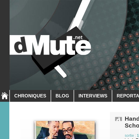
CHRONIQUES
BLOG
INTERVIEWS
REPORT
Hand
Scho
sortie :
1