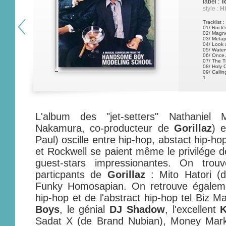
label :
T
style :
Hi
Tracklist :
01/ Rock'
02/ Magne
03/ Metap
04/ Look 
05/ Water
06/ Once 
07/ The T
08/ Holy 
09/ Callin
1
L'album des "jet-setters" Nathaniel 
Nakamura, co-producteur de
Gorillaz
) 
Paul) oscille entre hip-hop, abstact hip-ho
et Rockwell se paient même le privilége d
guest-stars impressionantes. On trou
particpants de
Gorillaz
: Mito Hatori 
Funky Homosapian. On retrouve égalem
hip-hop et de l'abstract hip-hop tel Biz 
Boys
, le génial
DJ Shadow
, l'excellent
K
Sadat X (de Brand Nubian), Money Mar