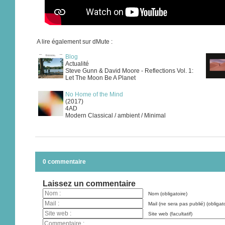
A lire également sur dMute :
Blog
Actualité
Steve Gunn & David Moore - Reflections Vol. 1:
Let The Moon Be A Planet
No Home of the Mind
(2017)
4AD
Modern Classical / ambient / Minimal
0 commentaire
Laissez un commentaire
Nom (obligatoire)
Mail (ne sera pas publié) (obligato
Site web (facultatif)