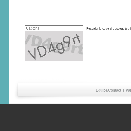
Recopier le code ci-dessous (obli
Equipe/Contact
|
Pa