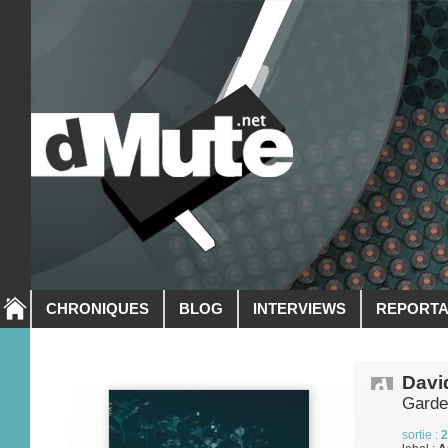
CHRONIQUES
BLOG
INTERVIEWS
REPORT
Davi
Garde
sortie :
2