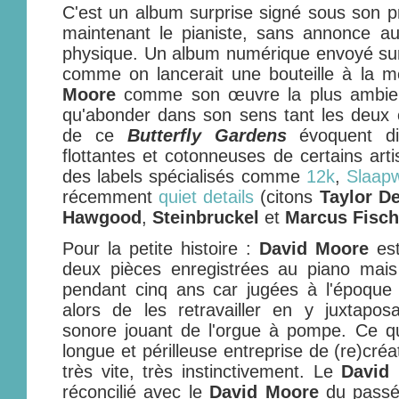
C'est un album surprise signé sous son 
maintenant le pianiste, sans annonce au
physique. Un album numérique envoyé sur
comme on lancerait une bouteille à la 
Moore
comme son œuvre la plus ambien
qu'abonder dans son sens tant les deux c
de ce
Butterfly Gardens
évoquent di
flottantes et cotonneuses de certains arti
des labels spécialisés comme
12k
,
Slaap
récemment
quiet details
(citons
Taylor D
Hawgood
,
Steinbruckel
et
Marcus Fisch
Pour la petite histoire :
David Moore
est
deux pièces enregistrées au piano mais 
pendant cinq ans car jugées à l'époque t
alors de les retravailler en y juxtap
sonore jouant de l'orgue à pompe. Ce qu'
longue et périlleuse entreprise de (re)cré
très vite, très instinctivement. Le
David
réconcilié avec le
David Moore
du passé