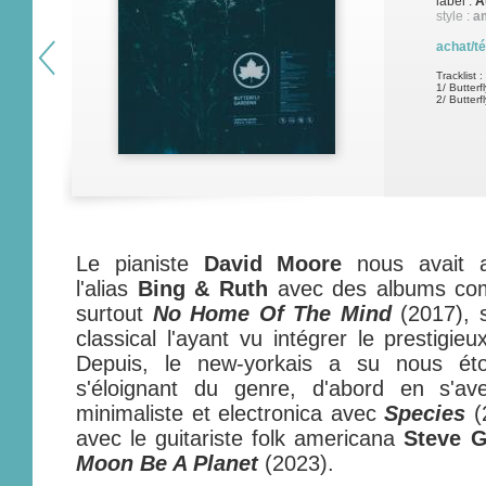
label :
A
style :
a
achat/t
Tracklist :
1/ Butterf
2/ Butterf
Le pianiste
David Moore
nous avait au
l'alias
Bing & Ruth
avec des albums c
surtout
No Home Of The Mind
(2017), 
classical l'ayant vu intégrer le prestigie
Depuis, le new-yorkais a su nous é
s'éloignant du genre, d'abord en s'av
minimaliste et electronica avec
Species
(2
avec le guitariste folk americana
Steve 
Moon Be A Planet
(2023).